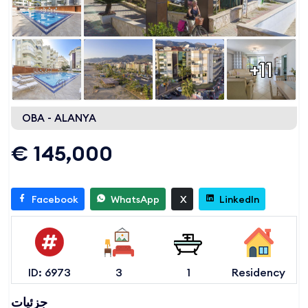
+11
OBA - ALANYA
€ 145,000
Facebook
WhatsApp
X
LinkedIn
ID: 6973
3
1
Residency
جزئیات