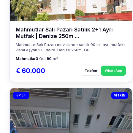
Mahmutlar Salı Pazarı Satılık 2+1 Ayrı
Mutfak | Denize 250m ...
Mahmutlar Salı Pazarı mevkisinde satılık 90 m² ayrı mutfaklı
kısmi eşyalı 2+1 daire. Denize 250m, Gü...
Mahmutlar
3
Oda
90
m²
€ 60.000
Telefon
WhatsApp
#7154
VITRIN