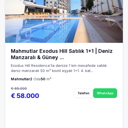
Mahmutlar Exodus Hill Satılık 1+1 | Deniz
Manzaralı & Güney ...
Exodus Hill Residence'ta denize 1 km mesafede satılık
deniz manzaralı 50 m² kısmî eşyalı 1+1. 4. kat...
Mahmutlar
2
Oda
50
m²
€ 65.000
Telefon
WhatsApp
€ 58.000