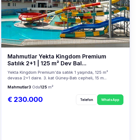
Mahmutlar Yekta Kingdom Premium
Satılık 2+1 | 125 m² Dev Bal...
Yekta Kingdom Premium'da satılık 1 yaşında, 125 m²
devasa 2+1 daire. 3. kat Güney-Batı cepheli, 15 m...
Mahmutlar
3
Oda
125
m²
€ 230.000
Telefon
WhatsApp