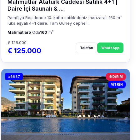
Mahmutlar Atatürk Caddesi Satılık 4+1 |
Daire İçi Saunalı & ...
Pamfilya Residence 10. katta satılık deniz manzaralı 160 m²
lüks eşyalı 4+1 daire. Tam Güney cepheli...
Mahmutlar
5
Oda
160
m²
€ 128.000
Telefon
WhatsApp
€ 125.000
#6887
İNDIRIM
VITRIN