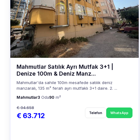
Mahmutlar Satılık Ayrı Mutfak 3+1 |
Denize 100m & Deniz Manz...
Mahmutlar'da sahile 100m mesafede satılık deniz
manzaralı, 135 m² ferah ayrı mutfaklı 3+1 daire. 2. ...
Mahmutlar
3
Oda
90
m²
€ 94.658
Telefon
WhatsApp
€ 63.712