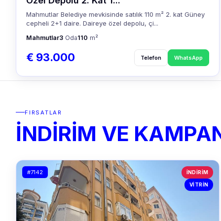
Özel Depolu 2. Kat 1...
Mahmutlar Belediye mevkisinde satılık 110 m² 2. kat Güney
cepheli 2+1 daire. Daireye özel depolu, çi...
Mahmutlar
3
Oda
110
m²
€ 93.000
Telefon
WhatsApp
FIRSATLAR
İNDİRİM VE KAMPA
#7142
İNDIRIM
VITRIN