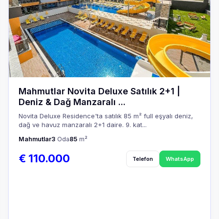
Mahmutlar Novita Deluxe Satılık 2+1 |
Deniz & Dağ Manzaralı ...
Novita Deluxe Residence'ta satılık 85 m² full eşyalı deniz,
dağ ve havuz manzaralı 2+1 daire. 9. kat...
Mahmutlar
3
Oda
85
m²
€ 110.000
Telefon
WhatsApp