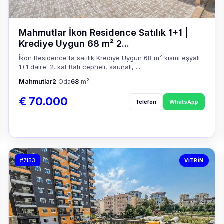
Mahmutlar İkon Residence Satılık 1+1 |
Krediye Uygun 68 m² 2...
İkon Residence'ta satılık Krediye Uygun 68 m² kısmi eşyalı
1+1 daire. 2. kat Batı cepheli, saunalı, ...
Mahmutlar
2
Oda
68
m²
€ 70.000
Telefon
WhatsApp
#7153
VITRIN