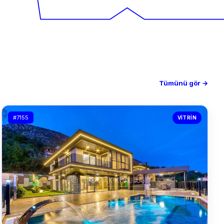
Tümünü gör →
#7155
VITRIN