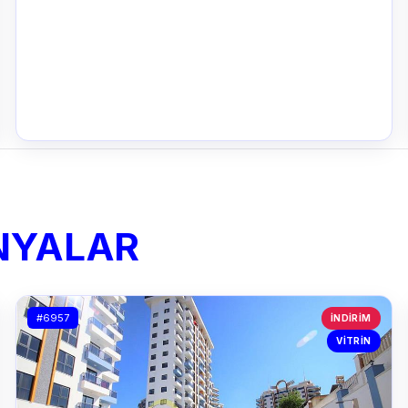
NYALAR
#6957
İNDIRIM
VITRIN