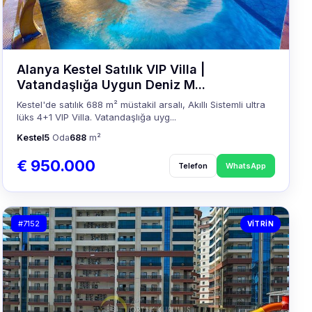
Alanya Kestel Satılık VIP Villa |
Vatandaşlığa Uygun Deniz M...
Kestel'de satılık 688 m² müstakil arsalı, Akıllı Sistemli ultra
lüks 4+1 VIP Villa. Vatandaşlığa uyg...
Kestel
5
Oda
688
m²
€ 950.000
Telefon
WhatsApp
#7152
VITRIN