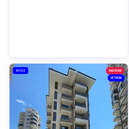
#5192
İNDIRIM
VITRIN