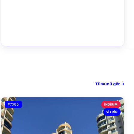
Tümünü gör →
#7088
İNDIRIM
VITRIN