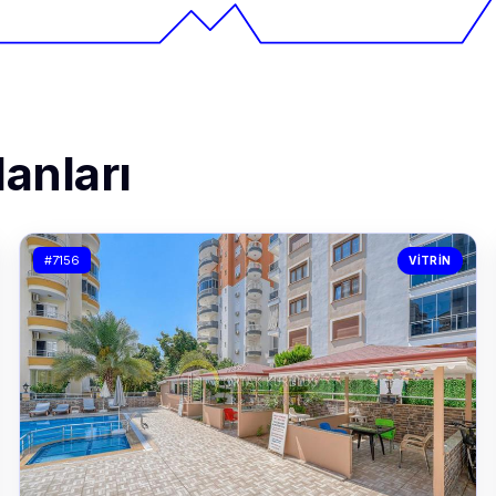
anları
#7156
VITRIN